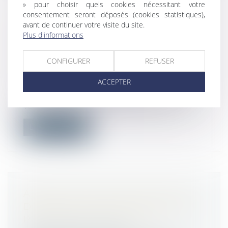
» pour choisir quels cookies nécessitant votre
consentement seront déposés (cookies statistiques),
LICENCIEMENT ET CIRCONSTANCES
avant de continuer votre visite du site.
VEXATOIRES : VOTRE SALARIÉ
Plus d'informations
PEUT-IL DEMANDER DES
DOMMAGES ET INTÉRÊTS MÊME SI
CONFIGURER
REFUSER
LA FAUTE EST JUSTIFIÉE ?
ACCEPTER
Droit du travail - Employeurs
En présence d’une faute de votre salarié,
vous pouvez prendre la décision de...
Lire la suite
ABSENCE DE PRESCRIPTION DES
DISCRIMINATIONS CONTINUANT À
PRODUIRE LEURS EFFETS