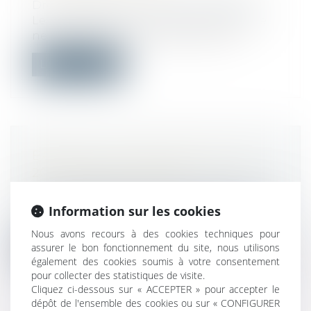
Droit immobilier
/
Droit de la propriété
Le bénéficiaire d’un pacte de préférence
ne peut obtenir l’annulation de la v...
Lire la suite
BÂTIMENT : DES PERSPECTIVES
2021 EN DEMI-TEINTE
Droit immobilier
/
Droit de la construction
Le bâtiment ne pouvait échapper à la
Information sur les cookies
crise qui frappe l’économie mondiale et...
Nous avons recours à des cookies techniques pour
assurer le bon fonctionnement du site, nous utilisons
Lire la suite
également des cookies soumis à votre consentement
pour collecter des statistiques de visite.
Cliquez ci-dessous sur « ACCEPTER » pour accepter le
dépôt de l'ensemble des cookies ou sur « CONFIGURER