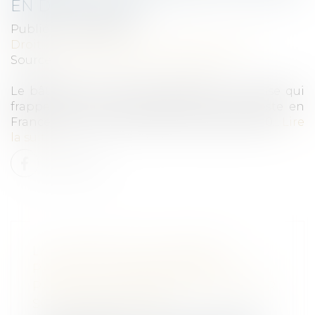
EN DEMI-TEINTE
Publié le :
07/04/2021
Droit immobilier
/
Droit de la construction
Source :
www.constructioncayola.com
Le bâtiment ne pouvait échapper à la crise qui
frappe l’économie mondiale et se manifeste en
France, par une chute de 9 % du PIB en 2020...
Lire
la suite
LA CHARGE DE LA DOUBLE
PREUVE DU MANQUEMENT AU
PACTE DE PRÉFÉRENCE PÈSE SUR
SON BÉNÉFICIAIRE