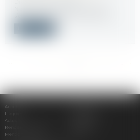
Droit du travail - Salariés
N’est pas prescrite la discrimination
s’étant poursuivie tout au long de la c...
Lire la suite
<<
<
...
492
493
494
495
496
497
498
...
>
>>
Accueil
Le cabinet
L'équipe
Compétences
Actus
Honoraires
Rendez-vous privilège
Plan du site
Mentions légales
Articles