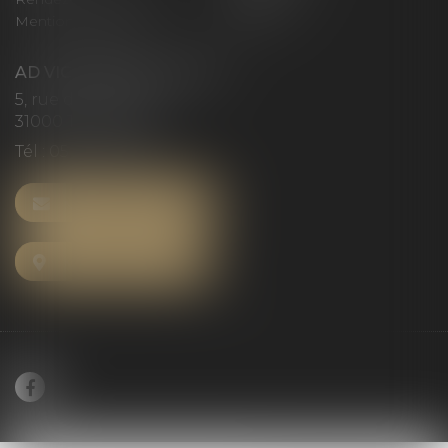
Mentions légales
Articles
AD VICTORIAS AVOCATS
5, rue du Prieuré
31000 TOULOUSE
Tél :
05 61 52 23 42
NOUS CONTACTER
NOUS LOCALISER