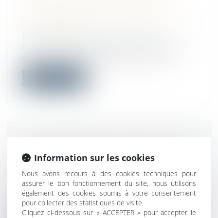
L’APPEL CONTRE CERTAINES
AUTORISATIONS D’URBANISME EN
ZONE TENDUE
Droit public
/
Droit de l'urbanisme
Dans les zones où la tension entre l’offre
et la demande de logements est par...
Lire la suite
PRÉSIDENTIELLE ET LÉGISLATIVES
2022 : COMMENT FAIRE UNE
Information sur les cookies
PROCURATION ?
Nous avons recours à des cookies techniques pour
Droit public
/
Droit électoral
assurer le bon fonctionnement du site, nous utilisons
Pour voter à l'élection présidentielle et
également des cookies soumis à votre consentement
aux législatives de 2022, il faut ê...
pour collecter des statistiques de visite.
Cliquez ci-dessous sur « ACCEPTER » pour accepter le