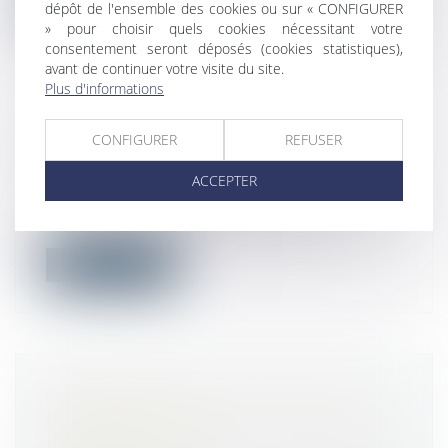
Lire la suite
dépôt de l'ensemble des cookies ou sur « CONFIGURER
» pour choisir quels cookies nécessitant votre
consentement seront déposés (cookies statistiques),
avant de continuer votre visite du site.
Plus d'informations
LE DROIT D’OPTION
CONFIGURER
REFUSER
Droit du travail - Employeurs
/
Droit de la
protection sociale
ACCEPTER
Le droit d’option permet à tout allocataire
qui le souhaite de demander l’ouv...
Lire la suite
ASSURANCE DO : CONTESTATION
DU MONTANT DE
L’INDEMNISATION ET DEMANDE DE