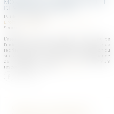
MONTANT DE L’INDEMNISATION ET
DEMANDE DE GARANTIE
Publié le :
02/02/2022
Droit immobilier
/
Droit de la construction
Source :
www.efl.fr
L’assureur DO peut contester le montant de
l’indemnisation mise à sa charge si les travaux de
reprise ne sont pas nécessaires à la réparation du
sinistre déclaré, et il peut former une demande
de garantie contre les constructeurs
responsables du sinistre.
Lire la suite
URBANISME : SUPPRESSION DE