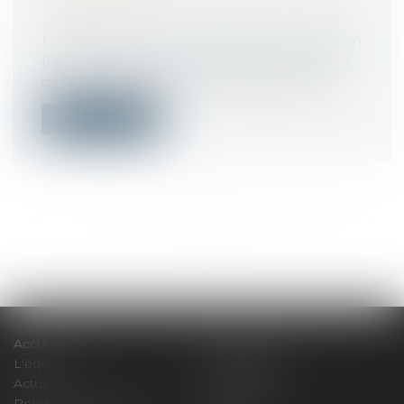
GARANTIE
Droit immobilier
/
Droit de la construction
L’assureur DO peut contester le montant
de l’indemnisation mise à sa charge s...
Lire la suite
<<
<
...
407
408
409
410
411
412
413
...
>
>>
Accueil
Le cabinet
L'équipe
Compétences
Actus
Honoraires
Rendez-vous privilège
Plan du site