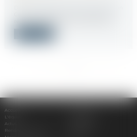
2024
Droit immobilier
/
Droit de la construction
Ces textes réglementaires modifient le
régime des attestations du respect des...
Lire la suite
<<
<
...
207
208
209
210
211
212
213
...
>
>>
Accueil
Le cabinet
L'équipe
Compétences
Actus
Honoraires
Rendez-vous privilège
Plan du site