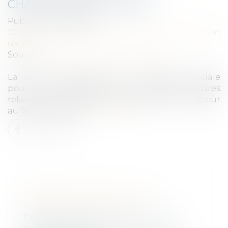
CHANGEMENTS EN 2024
Publié le :
07/02/2024
Droit du travail - Salariés
/
Droit de la protection
sociale
Source :
entreprendre.service-public.fr
La loi de financement de la Sécurité sociale
pour 2024 instaure des nouvelles mesures
relatives aux arrêts de travail entrées en vigueur
au 1er janvier 2024...
Lire la suite
ARRÊTS DE TRAVAIL : LES
CHANGEMENTS EN 2024
Droit du travail - Salariés
/
Droit de la