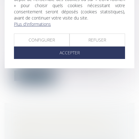
» pour choisir quels cookies nécessitant votre
consentement seront déposés (cookies statistiques),
avant de continuer votre visite du site.
OBLIGATION DÉBROUSSAILLEMENT
Plus d'informations
ET DE MAINTIEN EN ÉTAT
DÉBROUSSAILLÉ D’UN TERRAIN
CONFIGURER
REFUSER
LOCALISÉ EN ZONE URBAINE
Droit immobilier
/
Droit de la propriété
ACCEPTER
Afin de limiter les incendies, ou tout du
moins d’en limiter la propagation,...
Lire la suite
RÈGLES DE CONSTRUCTION : LES
NOUVELLES ATTESTATIONS À
FOURNIR DEPUIS LE 1ER JANVIER