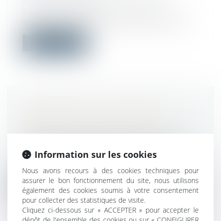
protection sociale
La loi de financement de la Sécurité
sociale pour 2024 instaure des nouvelles...
Lire la suite
CONVENTION D’OCCUPATION
PRÉCAIRE ET OBLIGATION DE
DÉLIVRANCE DES LOCAUX
Droit commercial
/
Baux commerciaux
Information sur les cookies
La Cour de cassation a jugé le 11 janvier
dernier qu’une convention d'occupat...
Nous avons recours à des cookies techniques pour
assurer le bon fonctionnement du site, nous utilisons
Lire la suite
également des cookies soumis à votre consentement
pour collecter des statistiques de visite.
Cliquez ci-dessous sur « ACCEPTER » pour accepter le
dépôt de l'ensemble des cookies ou sur « CONFIGURER