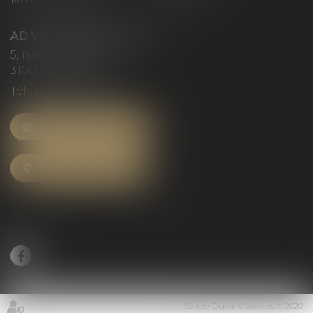
Mentions légales
Articles
AD VICTORIAS AVOCATS
5, rue du Prieuré
31000 TOULOUSE
Tél :
05 61 52 23 42
NOUS CONTACTER
NOUS LOCALISER
Septeo Digital & Services © 2020