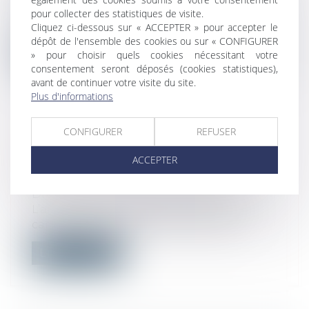
Un nouveau congé pour évènement
pour collecter des statistiques de visite.
familial est accordé aux salariés. Il sera oc...
Cliquez ci-dessous sur « ACCEPTER » pour accepter le
dépôt de l'ensemble des cookies ou sur « CONFIGURER
Lire la suite
» pour choisir quels cookies nécessitant votre
consentement seront déposés (cookies statistiques),
avant de continuer votre visite du site.
Plus d'informations
CONFIGURER
REFUSER
URBANISME : AFFICHAGE DES AVIS
ACCEPTER
D'ENQUÊTE PUBLIQUE ET DES
DÉCLARATIONS D'INTENTION
Droit public
/
Droit de l'urbanisme
L’arrêté du 9 septembre 2021 prévoit les
caractéristiques et dimensions d'aff...
Lire la suite