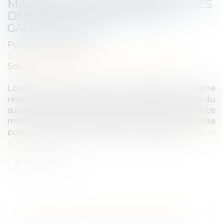
MAÎTRE D'OUVRAGE DES FACTURES
DÉDUISANT LA RETENUE DE
GARANTIE DE 5 %
Publié le :
23/12/2021
Droit immobilier
/
Droit de la construction
Source :
www.efl.fr
Lorsqu’un marché prévoit l’application d’une
retenue de garantie de 5 %, l’architecte chargé du
suivi financier du chantier doit veiller à ce que ce
montant soit déduit des factures qu’il présente
pour paiement au maître de l’ouvrage...
Lire la
suite