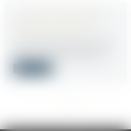
L'ARCHITECTE DOIT PRÉSENTER
AU MAÎTRE D'OUVRAGE DES
FACTURES DÉDUISANT LA
RETENUE DE GARANTIE DE 5 %
Droit immobilier
/
Droit de la construction
Lorsqu’un marché prévoit l’application
d’une retenue de garantie de 5 %, l’ar...
Lire la suite
<<
<
...
418
419
420
421
422
423
424
...
>
>>