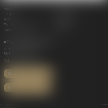
Accueil
Le cabinet
L'équipe
Compétences
Actus
Honoraires
Rendez-vous privilège
Plan du site
Mentions légales
Articles
AD VICTORIAS AVOCATS
5, rue du Prieuré
31000 TOULOUSE
Tél :
05 61 52 23 42
NOUS CONTACTER
NOUS LOCALISER