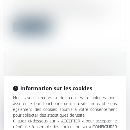
Droit immobilier
/
Copropriété
En copropriété, le syndic est chargé de la
gestion des parties communes et pe...
Lire la suite
MANQUEMENTS AUX OBLIGATIONS
D’UN BAIL COMMERCIAL ET
SUSPENSION D’UNE CLAUSE
RÉSOLUTOIRE
Information sur les cookies
Droit commercial
/
Baux commerciaux
Nous avons recours à des cookies techniques pour
À la demande du locataire, le juge peut
assurer le bon fonctionnement du site, nous utilisons
décider de suspendre les effets d’une...
également des cookies soumis à votre consentement
pour collecter des statistiques de visite.
Lire la suite
Cliquez ci-dessous sur « ACCEPTER » pour accepter le
dépôt de l'ensemble des cookies ou sur « CONFIGURER