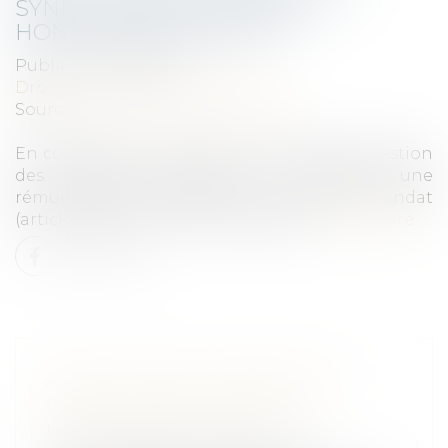
SYNDIC : RESTITUTION DES
HONORAIRES PERÇUS !
Publié le :
19/03/2025
Droit immobilier
/
Copropriété
Source :
www.lemag-juridique.com
En copropriété, le syndic est chargé de la gestion
des parties communes et perçoit une
rémunération fixée dans son contrat de mandat
(article 29 de la loi du 10 juillet 1965)...
Lire la suite
ANNULATION DU MANDAT DU
SYNDIC : RESTITUTION DES
HONORAIRES PERÇUS !