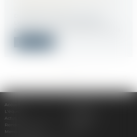
COMMENT ÉVALUER L’INDEMNITÉ
D’EXPROPRIATION ?
Droit public
/
Droit de l'urbanisme
L’expropriation pour cause d’utilité
publique autorise les organismes publics...
Lire la suite
<<
<
...
88
89
90
91
92
93
94
...
>
>>
Accueil
Le cabinet
L'équipe
Compétences
Actus
Honoraires
Rendez-vous privilège
Plan du site
Mentions légales
Articles