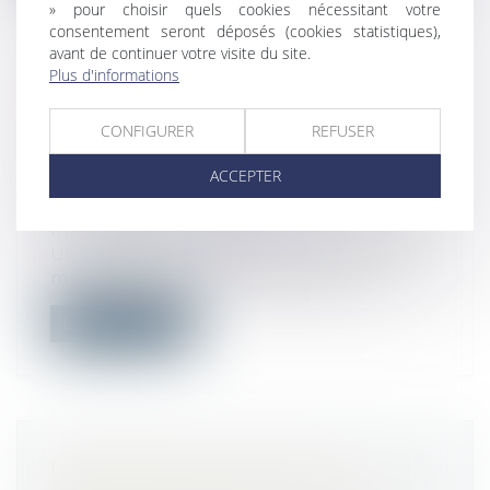
» pour choisir quels cookies nécessitant votre
consentement seront déposés (cookies statistiques),
avant de continuer votre visite du site.
Plus d'informations
INDEMNITÉ DE LICENCIEMENT ET
TEMPS PARTIEL THÉRAPEUTIQUE :
CONFIGURER
REFUSER
LA COUR DE CASSATION TRANCHE
ACCEPTER
!
Droit du travail - Salariés
/
Relation
individuelles au travail
Un salarié licencié alors qu’il est en arrêt
maladie après une période de tem...
Lire la suite
EXPROPRIATION PARTIELLE :