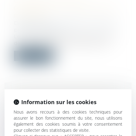
COTISATIONS SOCIALES
PATRONALES : DES ALLÈGEMENTS
REMANIÉS !
Droit du travail - Employeurs
/
Droit de la
protection sociale
Le champ d’application des taux réduits
des cotisations sociales patronales d...
Lire la suite
ANNULATION D’UNE EXPOSITION :
Information sur les cookies
L’ABSENCE DE REMBOURSEMENT
PAR LE PRESTATAIRE SUFFIT-ELLE
Nous avons recours à des cookies techniques pour
assurer le bon fonctionnement du site, nous utilisons
À CRÉER UN DÉSÉQUILIBRE
également des cookies soumis à votre consentement
SIGNIFICATIF ?
pour collecter des statistiques de visite.
Droit commercial
/
Droit de la