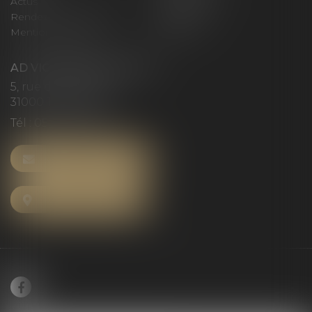
Actus
Honoraires
Rendez-vous privilège
Plan du site
Mentions légales
Articles
AD VICTORIAS AVOCATS
5, rue du Prieuré
31000 TOULOUSE
Tél :
05 61 52 23 42
NOUS CONTACTER
NOUS LOCALISER