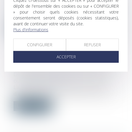
Cliquez ci-dessous sur « ACCEPTER » pour accepter le
concurrence
dépôt de l'ensemble des cookies ou sur « CONFIGURER
L’article L.442-1, I, 2° du Code de commerce
» pour choisir quels cookies nécessitant votre
interdit à un partenaire commerc...
consentement seront déposés (cookies statistiques),
avant de continuer votre visite du site.
Lire la suite
Plus d'informations
CONFIGURER
REFUSER
ACCEPTER
LE DROIT D'AFFICHAGE DU CSE
Droit du travail - Employeurs
/
Relation
collectives au travail
La jurisprudence subordonne le droit
d’affichage du CSE au respect de deux co...
Lire la suite