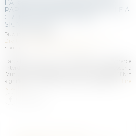
L’ABSENCE DE REMBOURSEMENT
PAR LE PRESTATAIRE SUFFIT-ELLE À
CRÉER UN DÉSÉQUILIBRE
SIGNIFICATIF ?
Publié le :
13/03/2025
Droit commercial
/
Droit de la concurrence
Source :
www.lemag-juridique.com
L’article L.442-1, I, 2° du Code de commerce
interdit à un partenaire commercial d’imposer à
l’autre des obligations créant un déséquilibre
significatif entre leurs droits et obligations...
Lire
la suite