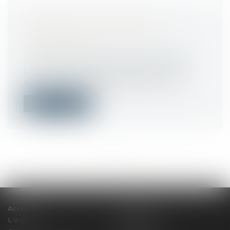
SERVITUDE DE PASSAGE :
L’ENCLAVE… OU LA SIMPLE
COMMODITÉ ?
Droit immobilier
/
Droit de la propriété
Lorsqu’un fonds dispose de plusieurs
accès à la voie publique, peut-il être c...
Lire la suite
<<
<
...
90
91
92
93
94
95
96
...
>
>>
Accueil
Le cabinet
L'équipe
Compétences