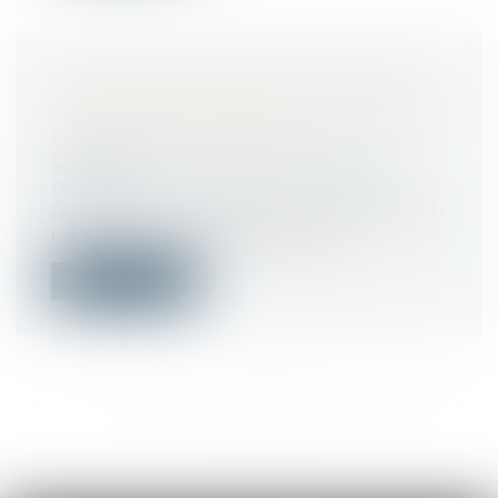
PAS DE REPRISE DES RELATIONS
CONTRACTUELLES SI LA DURÉE DU
MARCHÉ EST DÉPASSÉE
Droit public
/
Droit de la commande
publique
Dans le cas où la décision de résiliation du
contrat a cessé de produire ses...
Lire la suite
<<
<
...
433
434
435
436
437
438
439
...
>
>>