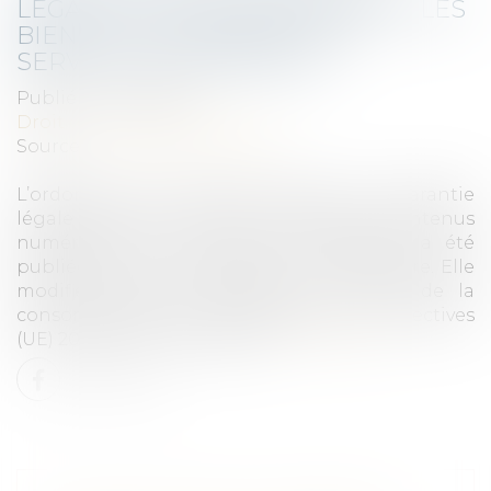
LÉGALE DE CONFORMITÉ POUR LES
BIENS ET LES CONTENUS ET
SERVICES NUMÉRIQUES
Publié le :
04/11/2021
Droit de la consommation
Source :
www.dalloz-actualite.fr
L’ordonnance n° 2021-1247 relative à la garantie
légale de conformité pour les biens, les contenus
numériques et les services numériques a été
publiée au Journal officiel du 30 septembre. Elle
modifie plusieurs dispositions du code de la
consommation afin de transposer les directives
(UE) 2019/770 et (UE) 2019/771.
Lire la suite