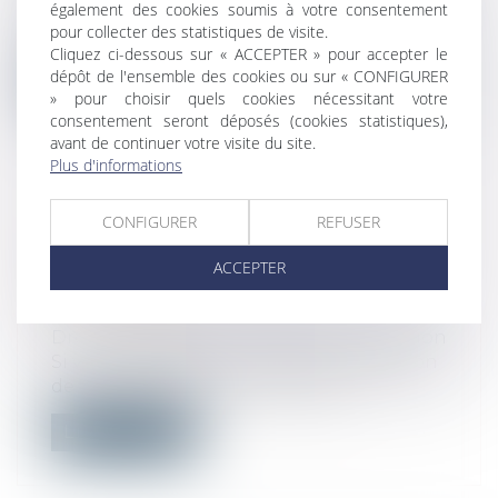
également des cookies soumis à votre consentement
Par un arrêt en date du 20 octobre 2021, le
pour collecter des statistiques de visite.
Conseil d’État a jugé que, lorsqu...
Cliquez ci-dessous sur « ACCEPTER » pour accepter le
dépôt de l'ensemble des cookies ou sur « CONFIGURER
Lire la suite
» pour choisir quels cookies nécessitant votre
consentement seront déposés (cookies statistiques),
avant de continuer votre visite du site.
Plus d'informations
CONFIGURER
REFUSER
TRAVAUX DANS UN LOGEMENT : LA
GARANTIE DÉCENNALE AMPUTÉE
ACCEPTER
EN CAS DE MAUVAISES
FORMALITÉS
Droit immobilier
/
Droit de la construction
Si vous négligez la formalité de réception
de travaux après leur réalisation,...
Lire la suite