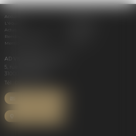
Accueil
Le cabinet
L'équipe
Compétences
Actus
Honoraires
Rendez-vous privilège
Plan du site
Mentions légales
Articles
AD VICTORIAS AVOCATS
5, rue du Prieuré
31000 TOULOUSE
Tél :
05 61 52 23 42
NOUS CONTACTER
NOUS LOCALISER