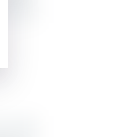
DES
lic