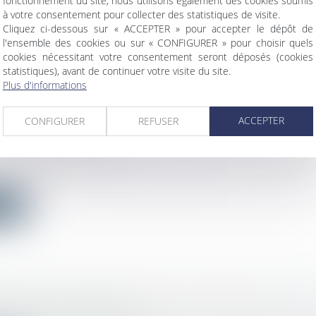
fonctionnement du site, nous utilisons également des cookies soumis
à votre consentement pour collecter des statistiques de visite.
ite
Cliquez ci-dessous sur « ACCEPTER » pour accepter le dépôt de
l'ensemble des cookies ou sur « CONFIGURER » pour choisir quels
cookies nécessitant votre consentement seront déposés (cookies
statistiques), avant de continuer votre visite du site.
Plus d'informations
OUTIÈRE : VOIRIE COMMUNALE ET GESTION 
ACCEPTER
CONFIGURER
REFUSER
S
c
/
Droit administratif
public de gestion des eaux pluviales est un service pub
ite
ISATION D’UN PERMIS DE CONSTRUIRE
c
/
Droit de l'urbanisme