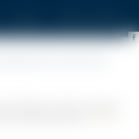
Honoraires
Rendez-vous privilège
INDEMNISATION À PARTIR DE
par l’épidémie de Covid-19, la baisse de
endra en novembre au plus tôt. Pour les autres,
illet selon les secteurs d’activité...
Lire la suite