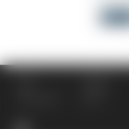
La régularis
Lire la su
Accueil
Le cabinet
L'équipe
Compétences
Actus
Honoraires
Rendez-vous privilège
Plan du site
Mentions légales
Articles