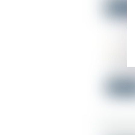
Lire la su
VOIRIE R
AVALOIR
Droit publi
Le service 
adminis...
Lire la su
RÉGULAR
Droit publi