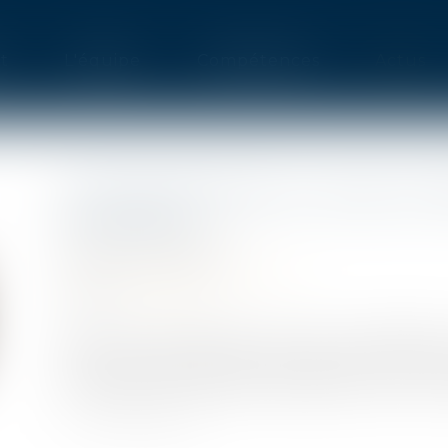
t
L'équipe
Compétences
Actus
ACTIVITÉ PARTIELLE : QUELLE 
JUIN 2021 ?
Publié le :
29/06/2021
Droit du travail - Employeurs
Source :
www.efl.fr
Pour les entreprises les plus impactées 
l’indemnisation de l’activité partielle intervi
la baisse est progressive et débute en juin ou ju