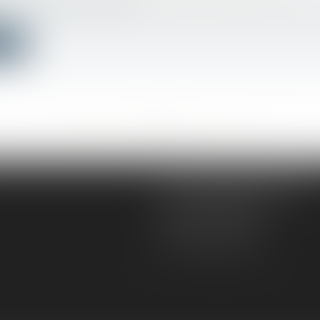
ation, en cours d’instance devant le juge de l’excès de 
ite
<<
<
...
467
468
469
470
471
472
473
...
>
>>
AD VICTORIAS AVOCATS
5, rue du Prieuré
31000 TOULOUSE
Tél :
05 61 52 23 42