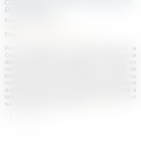
CONTRAT DE TRAVAIL : QUEL DÉLAI
POUR AGIR ?
Publié le :
21/06/2022
Droit du travail - Salariés
Source :
www.editions-legislatives.fr
Pour la première fois, à notre connaissance, la
Cour de cassation pose comme principe que le
délai de prescription applicable à l’action en
reconnaissance de l’existence d’un contrat de
travail dont la nature juridique est indécise ou
contestée est de 5 ans. Elle précise par ailleurs
que le point de départ de ce délai est la date à
laquelle la relation contractuelle a cessé. Retour
sur deux arrêts du 11 mai 2022...
Lire la suite