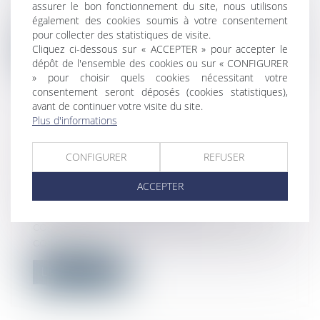
Le recours subrogatoire de la caution
assurer le bon fonctionnement du site, nous utilisons
contre le locataire défaillant est soum...
également des cookies soumis à votre consentement
pour collecter des statistiques de visite.
Cliquez ci-dessous sur « ACCEPTER » pour accepter le
Lire la suite
dépôt de l'ensemble des cookies ou sur « CONFIGURER
» pour choisir quels cookies nécessitant votre
consentement seront déposés (cookies statistiques),
avant de continuer votre visite du site.
Plus d'informations
ACTION EN RECONNAISSANCE
CONFIGURER
REFUSER
D’UN CONTRAT DE TRAVAIL : QUEL
DÉLAI POUR AGIR ?
ACCEPTER
Droit du travail - Salariés
Pour la première fois, à notre
connaissance, la Cour de cassation pose
comme...
Lire la suite