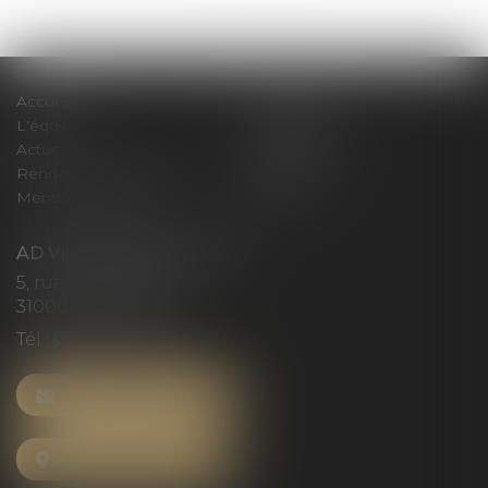
Accueil
Le cabinet
L'équipe
Compétences
Actus
Honoraires
Rendez-vous privilège
Plan du site
Mentions légales
Articles
AD VICTORIAS AVOCATS
5, rue du Prieuré
31000 TOULOUSE
Tél :
05 61 52 23 42
NOUS CONTACTER
NOUS LOCALISER