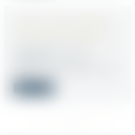
ABUS DE POSITION DOMINANTE :
LE DROIT DE LA CONCURRENCE
PEUT-IL LIMITER LA LIBERTÉ
D'EXPRESSION DE L'ENTREPRISE ?
Droit commercial
/
Droit de la
concurrence
L'usage illégitime de la liberté
d'expression d'une entreprise en position
do...
Lire la suite
<<
<
...
369
370
371
372
373
374
375
...
>
>>