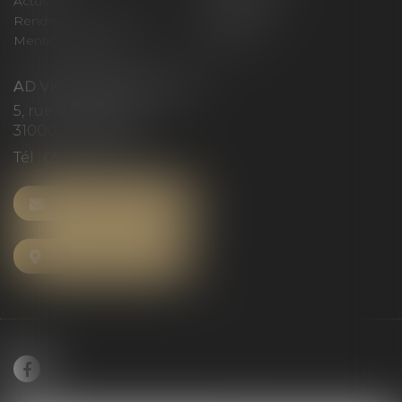
Actus
Honoraires
Rendez-vous privilège
Plan du site
Mentions légales
Articles
AD VICTORIAS AVOCATS
5, rue du Prieuré
31000 TOULOUSE
Tél :
05 61 52 23 42
NOUS CONTACTER
NOUS LOCALISER