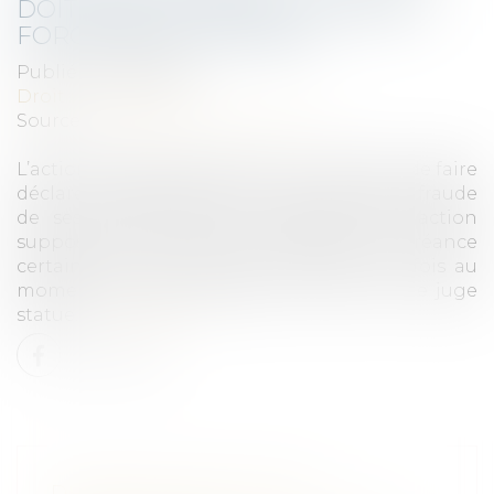
DOIT ÊTRE CERTAINE, MAIS PAS
FORCÉMENT CHIFFRÉE
Publié le :
16/07/2025
Droit immobilier
Source :
www.lemag-juridique.com
L’action paulienne permet à un créancier de faire
déclarer inopposable un acte accompli en fraude
de ses droits. Pour être valable, cette action
suppose que le demandeur justifie d’une créance
certaine au moins en son principe, à la fois au
moment de l’acte litigieux et au jour où le juge
statue...
Lire la suite
DEMANDE ORALE NON