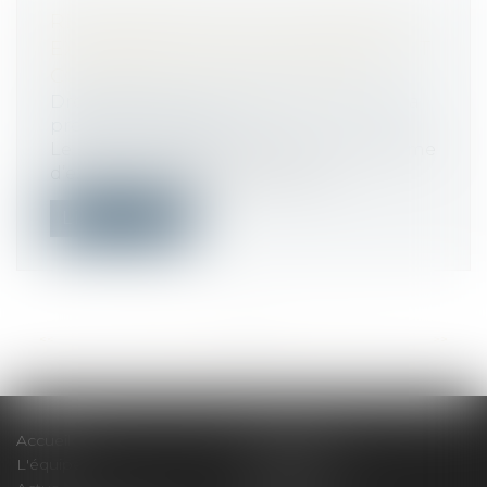
RÉMUNÉRATION DES APPRENTIS :
EXONÉRATION DE COTISATIONS ET
CONTRIBUTIONS SALARIALES
Droit du travail - Employeurs
/
Droit de la
protection sociale
Le Boss a modifié sa position sur le régime
d’exonération des cotisations et...
Lire la suite
<<
<
...
47
48
49
50
51
52
53
...
>
>>
Accueil
Le cabinet
L'équipe
Compétences