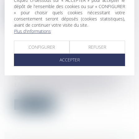
Cliquez ci-dessous sur « ACCEPTER » pour accepter le
de faire déclarer inopposable un act...
dépôt de l'ensemble des cookies ou sur « CONFIGURER
» pour choisir quels cookies nécessitant votre
Lire la suite
consentement seront déposés (cookies statistiques),
avant de continuer votre visite du site.
Plus d'informations
CONFIGURER
REFUSER
PAS DE DROIT DE PRÉEMPTION EN
ACCEPTER
CAS DE CESSION GLOBALE DE
L’IMMEUBLE !
Droit commercial
/
Baux commerciaux
En cas de vente, le propriétaire est tenu,
dans certains cas, d’informer son...
Lire la suite