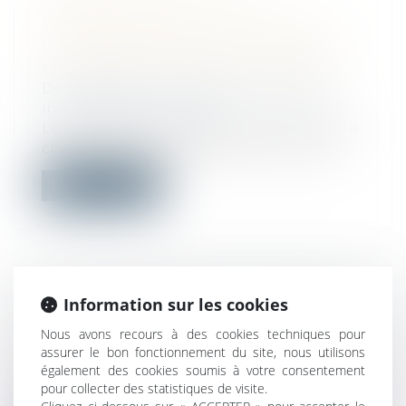
COMMUNIQUÉE : LA COUR DE
CASSATION RAPPELLE À L’ORDRE
LE CONSEIL DE PRUD’HOMMES
Droit du travail - Employeurs
/
Relation
individuelles au travail
Le principe du contradictoire impose que
chaque partie puisse prendre connais...
Lire la suite
Information sur les cookies
ACTION PAULIENNE : LA CRÉANCE
DOIT ÊTRE CERTAINE, MAIS PAS
Nous avons recours à des cookies techniques pour
FORCÉMENT CHIFFRÉE
assurer le bon fonctionnement du site, nous utilisons
également des cookies soumis à votre consentement
Droit immobilier
pour collecter des statistiques de visite.
L’action paulienne permet à un créancier