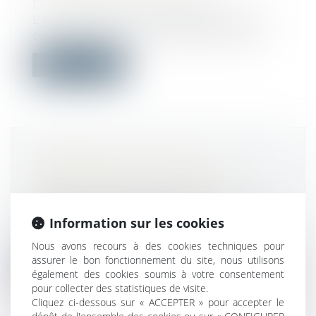
Droit immobilier
/
Copropriété
L’acquéreur d'un immeuble bénéficie du
concours de l’action en garantie décen...
Lire la suite
TÉLÉTRAVAIL -DROIT À LA
DÉCONNEXION : CE QUI EST
PRÉVU, CE QUI NE L'EST PAS
Droit du travail - Employeurs
Information sur les cookies
En dehors de ses heures de travail, tout
salarié n'est pas tenu d'être en per...
Nous avons recours à des cookies techniques pour
assurer le bon fonctionnement du site, nous utilisons
Lire la suite
également des cookies soumis à votre consentement
pour collecter des statistiques de visite.
Cliquez ci-dessous sur « ACCEPTER » pour accepter le