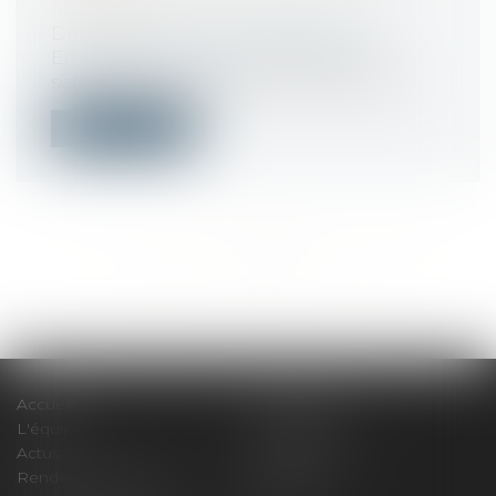
SOCIALE
Droit public
/
Droit de l'urbanisme
En l’espèce, après avoir délivré à une
société un permis de construire pour u...
Lire la suite
<<
<
...
507
508
509
510
511
512
513
...
>
>>
Accueil
Le cabinet
L'équipe
Compétences
Actus
Honoraires
Rendez-vous privilège
Plan du site