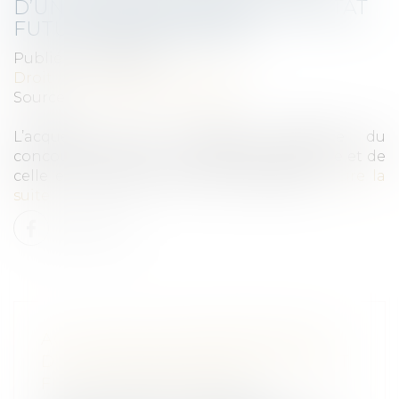
D’UN IMMEUBLE VENDU EN L’ÉTAT
FUTUR D’ACHÈVEMENT
Publié le :
17/02/2021
Droit immobilier
/
Copropriété
Source :
www.labase-lextenso.fr
L’acquéreur d'un immeuble bénéficie du
concours de l’action en garantie décennale et de
celle en réparation des vices apparents...
Lire la
suite
ACTION DES COPROPRIÉTAIRES
D’UN IMMEUBLE VENDU EN L’ÉTAT
FUTUR D’ACHÈVEMENT