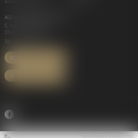
Mentions légales
Articles
AD VICTORIAS AVOCATS
5, rue du Prieuré
31000 TOULOUSE
Tél :
05 61 52 23 42
NOUS CONTACTER
NOUS LOCALISER
Septeo Digital & Services © 2020