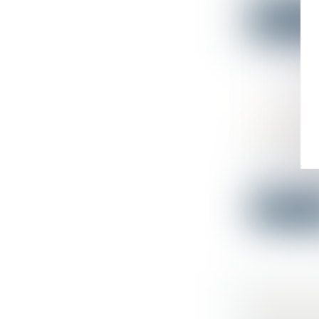
Lire la su
L’INFRAC
CONTRAV
Droit du tra
La loi d’or
ja...
Lire la su
ACCIDENT