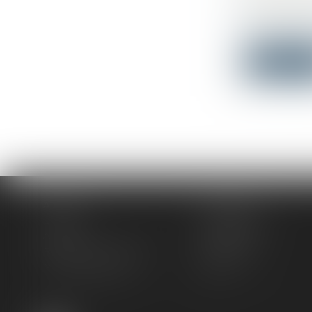
POURQUOI
Droit du tr
Lorsque l'un
Lire la su
Accueil
Le cabinet
L'équipe
Compétences
Actus
Honoraires
Rendez-vous privilège
Plan du site
Mentions légales
Articles