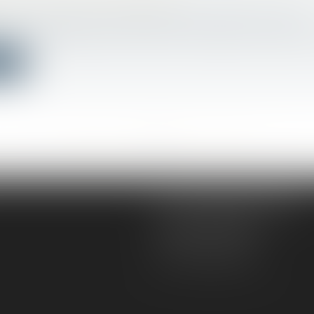
 FAUT-IL LE DÉCLARER ?
avail - Employeurs
/
Responsabilité accident du travail
 de vos salariés est victime d'un accident du travail ou 
ite
<<
<
...
288
289
290
291
292
293
294
...
>
>>
AD VICTORIAS AVOCATS
5, rue du Prieuré
31000 TOULOUSE
Tél :
05 61 52 23 42