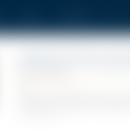
t
L'équipe
Compétences
Actus
ACCIDENT DU TRAVAIL OU DE T
POURQUOI FAUT-IL LE DÉCLAR
Publié le :
02/05/2023
Droit du travail - Employeurs
/
Responsabilité 
Source :
www.legisocial.fr
Lorsque l'un de vos salariés est victime d'un 
tierce personne, signalez-le lors de la déclarati