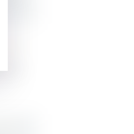
E D’UNE
ieur du 24
IERS :