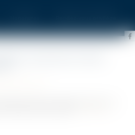
Honoraires
Rendez-vous privilège
RAJET CAUSÉ PAR UN TIERS :
ER ?
accident du travail
accident du travail ou de trajet causé par une
on d'accident du travail (DAT)....
Lire la suite