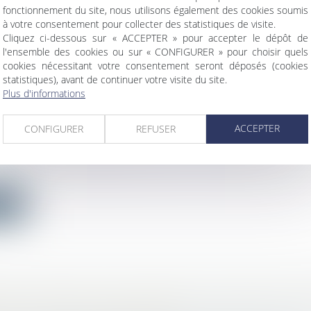
fonctionnement du site, nous utilisons également des cookies soumis
ite
à votre consentement pour collecter des statistiques de visite.
Cliquez ci-dessous sur « ACCEPTER » pour accepter le dépôt de
l'ensemble des cookies ou sur « CONFIGURER » pour choisir quels
cookies nécessitant votre consentement seront déposés (cookies
statistiques), avant de continuer votre visite du site.
Plus d'informations
TION D’OUTRAGE SEXISTE SIMPLE EST PUNI
ACCEPTER
ENTION DE 5E CLASSE
CONFIGURER
REFUSER
vail - Salariés
/
Relation collectives au travail
ientation et de programmation du ministère de l’intér
ite
 DU TRAVAIL OU DE TRAJET CAUSÉ PAR UN T