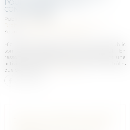
POUR L’AUTORITÉ DE LA
CONCURRENCE
Publié le :
22/07/2022
Droit commercial
/
Droit de la concurrence
Source :
www.editions-legislatives.fr
Hier, l’Autorité de la concurrence a rendu public
son bilan d’activité pour l’année 2021. En
ressortent des chiffres élevés qui illustrent une
activité soutenue, tant en termes de contrôles
que de sanctions...
Lire la suite
DANS UN LOTISSEMENT, COMMENT
DÉCOMPTER LES MAJORITÉS DE