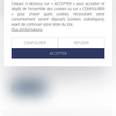
Cliquez ci-dessous sur « ACCEPTER » pour accepter le
Lire la suite
dépôt de l'ensemble des cookies ou sur « CONFIGURER
» pour choisir quels cookies nécessitant votre
consentement seront déposés (cookies statistiques),
avant de continuer votre visite du site.
Plus d'informations
UN DÉCRET SUR LE DROIT DE
CONFIGURER
REFUSER
SURPLOMB POUR L'ISOLATION
THERMIQUE PAR L'EXTÉRIEUR
ACCEPTER
D'UN BÂTIMENT
Droit immobilier
/
Droit de la construction
L’article 172 de la loi n° 2021-1104 du 22 août
2021 portant lutte contre le...
Lire la suite