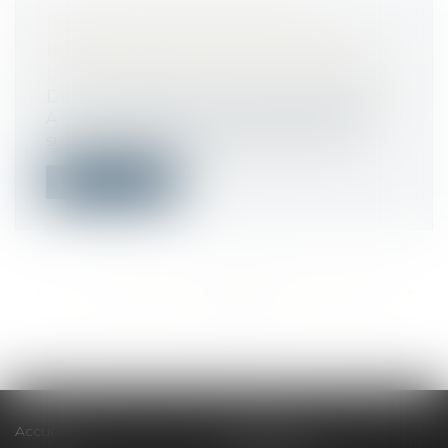
DPE : MISE EN ŒUVRE DES
MESURES DESTINÉES À PALLIER
LES ANOMALIES ET OPPOSABILITÉ
Droit immobilier
/
Droit de la propriété
À la suite de diverses anomalies portant
sur les diagnostics de performance é...
Lire la suite
<<
<
...
360
361
362
363
364
365
366
...
>
>>
Accueil
Le cabinet