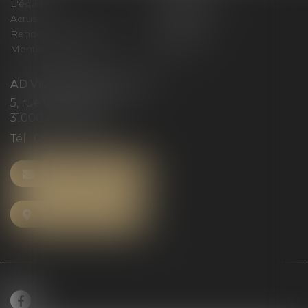
L'équipe
Compétences
Actus
Honoraires
Rendez-vous privilège
Plan du site
Mentions légales
Articles
AD VICTORIAS AVOCATS
5, rue du Prieuré
31000 TOULOUSE
Tél :
05 61 52 23 42
NOUS CONTACTER
NOUS LOCALISER