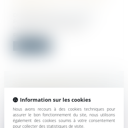
L’ARTICLE L 442-10 DU CODE DE
L’URBANISME ?
Droit public
/
Droit de l'urbanisme
Pour le calcul des superficies du
lotissement détenues par les
propriétaires...
Lire la suite
2021 : UNE ANNÉE DE RECORDS
POUR L’AUTORITÉ DE LA
CONCURRENCE
Information sur les cookies
Droit commercial
/
Droit de la
Nous avons recours à des cookies techniques pour
concurrence
assurer le bon fonctionnement du site, nous utilisons
Hier, l’Autorité de la concurrence a rendu
également des cookies soumis à votre consentement
public son bilan d’activité pour l...
pour collecter des statistiques de visite.